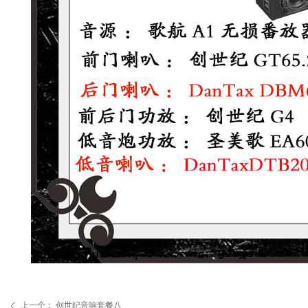
上一个：
创世纪音响套餐八
ꄴ