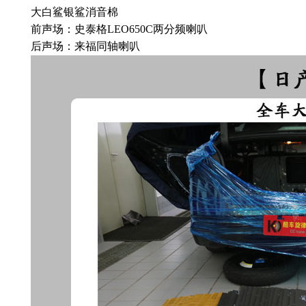
大白鲨银鲨消音棉
前声场：史泰格LEO650C两分频喇叭
后声场：来福同轴喇叭