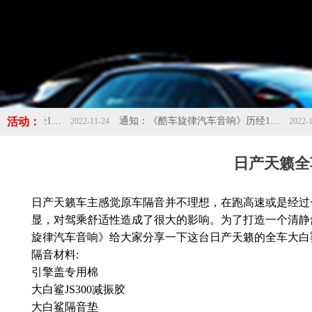
活动：
通知：《酷车旋律汽车音响》历经10年的成长，现应发展需求搬迁新址：佛山市南海区桂城海八西路保润汽车城1号楼首层，欢迎新老客户光临新店！！！-酷车旋律
通知：《酷车旋律汽车音响》历经10年的成长，现应发展需求搬迁新址：佛山市南海区桂城海八西路保润汽车城1号楼首层，欢迎新老客户光临新店！！！-酷车旋律
2022-11-24
2022-11-24
日产天籁全
日产天籁车主感觉原车隔音并不理想，在跑高速或是经过
显，对驾乘舒适性造成了很大的影响。为了打造一个清静
旋律汽车音响》给大家分享一下这台日产天籁的全车大白
隔音材料:
引擎盖专用棉
大白鲨JS300减振胶
大白鲨隔音垫